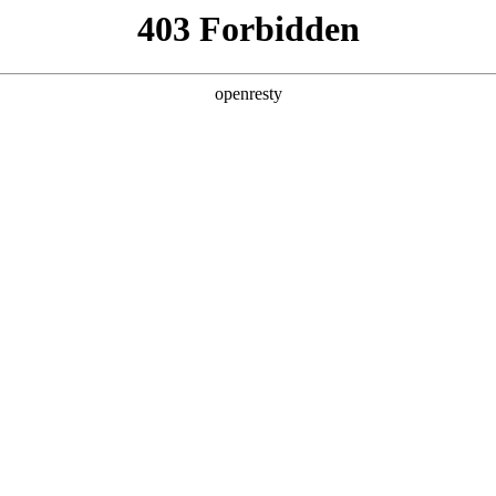
店查询
关于z6com·尊龙