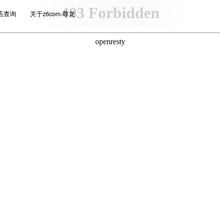
店查询
关于z6com·尊龙