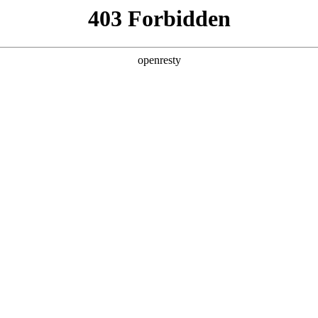
店查询
关于z6com·尊龙
 SERVICE