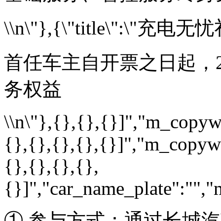
\\n\"},{\"title\":\"充电无忧礼\
首任车主自开票之日起
务权益
\\n\"},{},{},{}]","m_copywr
{},{},{},{},{}]","m_copywr
{},{},{},{},
{}]","car_name_plate":"","m
① 参与方式：通过长城