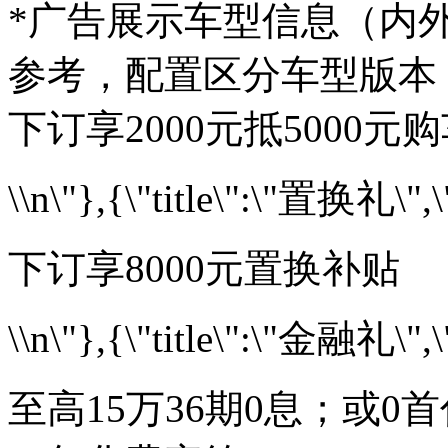
*广告展示车型信息（内外
参考，配置区分车型版本
下订享2000元抵5000元
\\n\"},{\"title\":\"置换礼\",\
下订享8000元置换补贴
\\n\"},{\"title\":\"金融礼\",\
至高15万36期0息；或0首付起