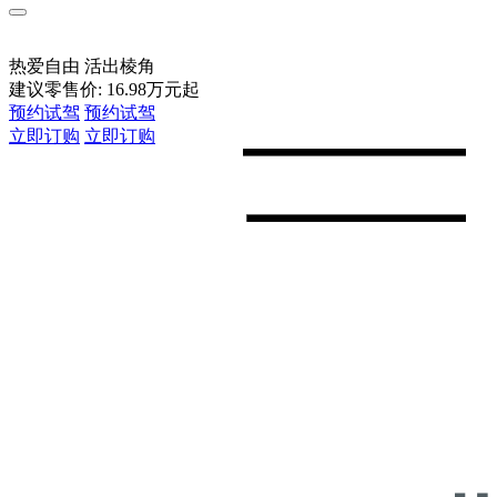
车型总览
购车支持
车主服务
门店查询
关于z6com·尊龙
热爱自由 活出棱角
建议零售价:
16.98
万元起
预约试驾
预约试驾
立即订购
立即订购