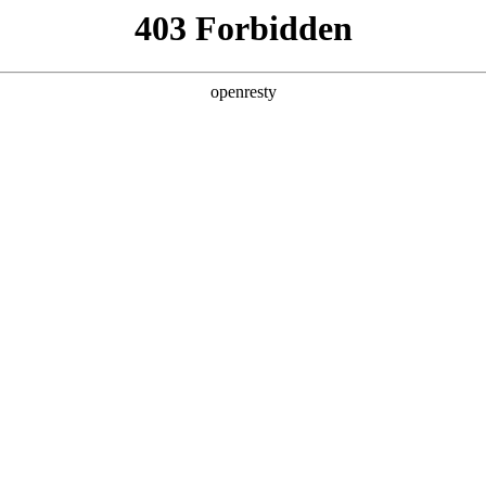
店查询
关于z6com·尊龙