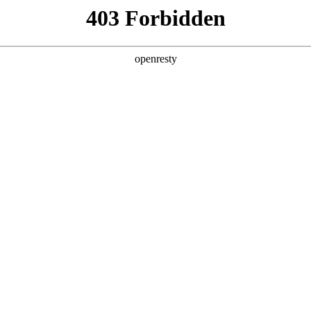
店查询
关于z6com·尊龙