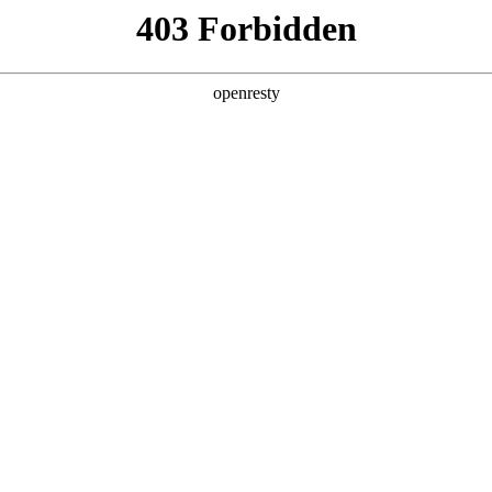
店查询
关于z6com·尊龙