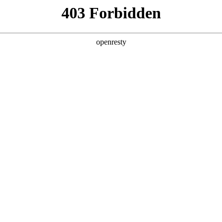
店查询
关于z6com·尊龙